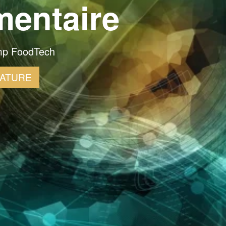
mentaire
amp FoodTech
DATURE